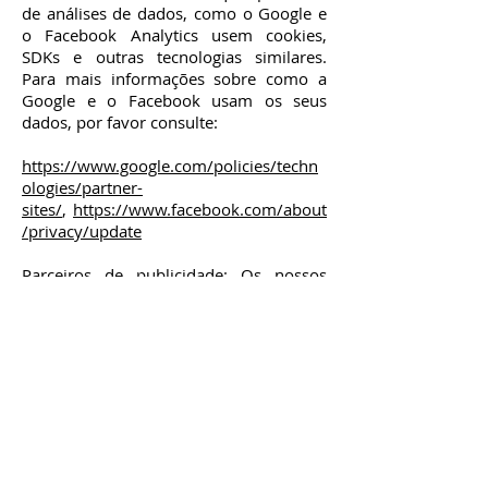
de análises de dados, como o Google e
o Facebook Analytics usem cookies,
SDKs e outras tecnologias similares.
Para mais informações sobre como a
Google e o Facebook usam os seus
dados, por favor consulte:
https://www.google.com/policies/techn
ologies/partner-
sites/
,
https://www.facebook.com/about
/privacy/update
Parceiros de publicidade: Os nossos
parceiros de publicidade poderão usar
cookies direcionados e de publicidade
para a exibição de anúncios que
consideram ser, provavelmente, do seu
interesse e para avaliar a eficácia desses
anúncios na nossa Plataforma.
Plug-ins de Terceiros: